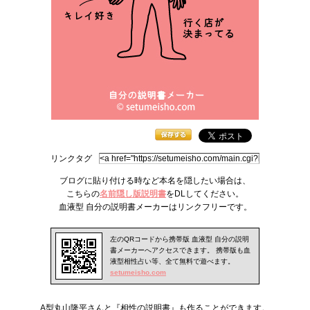
リンクタグ
ブログに貼り付ける時など本名を隠したい場合は、
こちらの
名前隠し版説明書
をDLしてください。
血液型
自分の説明書
メーカーはリンクフリーです。
左のQRコードから携帯版 血液型 自分の説明
書メーカーへアクセスできます。 携帯版も
血
液型相性
占い等、全て無料で遊べます。
setumeisho.com
A型丸山隆平さんと『
相性の説明書
』も作ることができます。