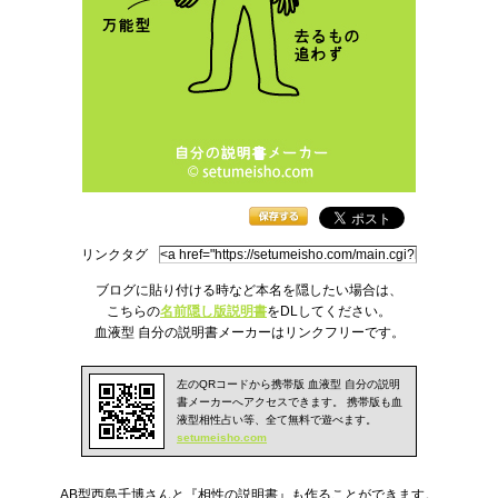
リンクタグ
ブログに貼り付ける時など本名を隠したい場合は、
こちらの
名前隠し版説明書
をDLしてください。
血液型
自分の説明書
メーカーはリンクフリーです。
左のQRコードから携帯版 血液型 自分の説明
書メーカーへアクセスできます。 携帯版も
血
液型相性
占い等、全て無料で遊べます。
setumeisho.com
AB型西島千博さんと『
相性の説明書
』も作ることができます。