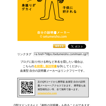
リンクタグ
ブログに貼り付ける時など本名を隠したい場合は、
こちらの
名前隠し版説明書
をDLしてください。
血液型
自分の説明書
メーカーはリンクフリーです。
左のQRコードから携帯版 血液型 自分の説明
書メーカーへアクセスできます。 携帯版も
血
液型相性
占い等、全て無料で遊べます。
setumeisho.com
O型マドンナさんと『
相性の説明書
』も作ることができます。