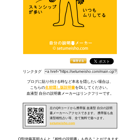
リンクタグ
ブログに貼り付ける時など本名を隠したい場合は、
こちらの
名前隠し版説明書
をDLしてください。
血液型
自分の説明書
メーカーはリンクフリーです。
左のQRコードから携帯版 血液型 自分の説明
書メーカーへアクセスできます。 携帯版も
血
液型相性
占い等、全て無料で遊べます。
setumeisho.com
O型伊藤英明さんと『
相性の説明書
』も作ることができます。